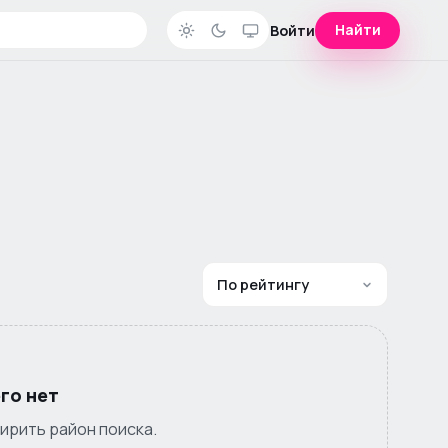
Найти
Войти
го нет
ирить район поиска.