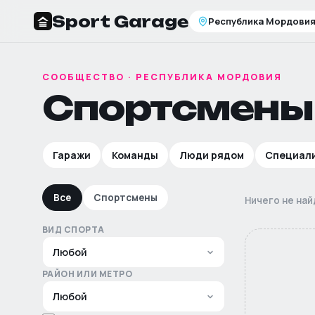
Sport Garage
Республика Мордови
СООБЩЕСТВО
·
РЕСПУБЛИКА МОРДОВИЯ
Спортсмены
Гаражи
Команды
Люди рядом
Специал
Все
Спортсмены
Ничего не на
ВИД СПОРТА
РАЙОН ИЛИ МЕТРО