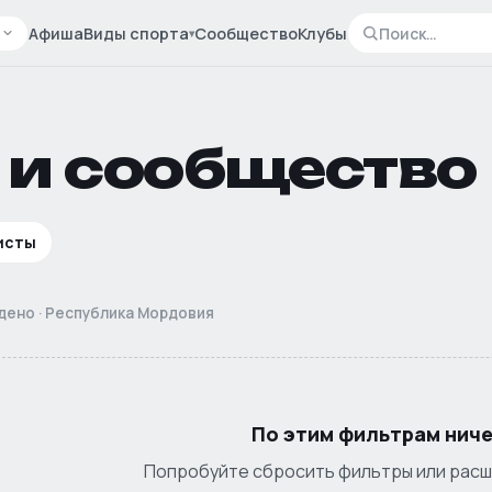
я
Афиша
Виды спорта
Сообщество
Клубы
▾
 и сообщество
исты
йдено
·
Республика Мордовия
По этим фильтрам ниче
Попробуйте сбросить фильтры или расш