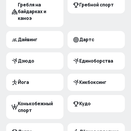
Гребля на
Гребной спорт
байдарках и
каноэ
Дайвинг
Дартс
Дзюдо
Единоборства
Йога
Кикбоксинг
Конькобежный
Кудо
спорт