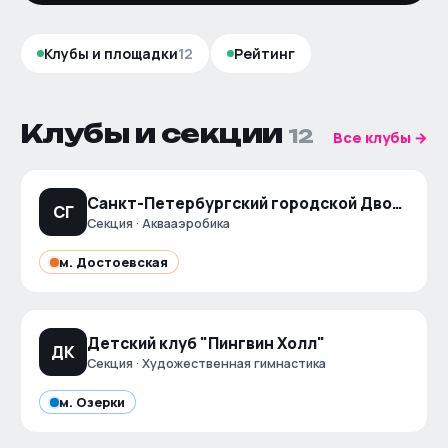
Клубы и площадки
12
Рейтинг
Клубы и секции
12
Все клубы →
Санкт-Петербургский городской Дворец творчества юных, (бассейн )
СГ
Секция · Аквааэробика
м.
Достоевская
Детский клуб "Пингвин Холл"
ДК
Секция · Художественная гимнастика
м.
Озерки