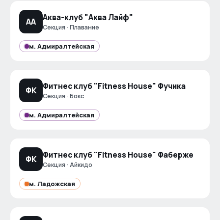
Аква-клуб "Аква Лайф"
АА
Секция · Плавание
м.
Адмиралтейская
Фитнес клуб "Fitness House" Фучика
ФК
Секция · Бокс
м.
Адмиралтейская
Фитнес клуб "Fitness House" Фаберже
ФК
Секция · Айкидо
м.
Ладожская