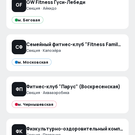
GW Fitness Гуси-Лебеди
GF
Секция · Айкидо
м.
Беговая
Семейный фитнес-клуб "Fitness Family" Космос
СФ
Секция · Капоэйра
м.
Московская
Фитнес-клуб "Парус" (Воскресенская)
ФП
Секция · Аквааэробика
м.
Чернышевская
Физкультурно-оздоровительный комплекс "Дунайский"
ФК
Секция · Плавание