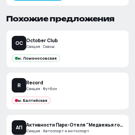
Похожие предложения
October Club
OC
Секция · Сквош
м.
Ломоносовская
Record
R
Секция · Футбол
м.
Балтийская
Активности Парк-Отеля "Медвежья гора"
АП
Секция · Автоспорт и мотоспорт