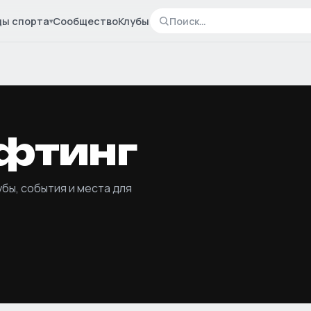
ды спорта
Сообщество
Клубы
▾
фтинг
убы, события и места для