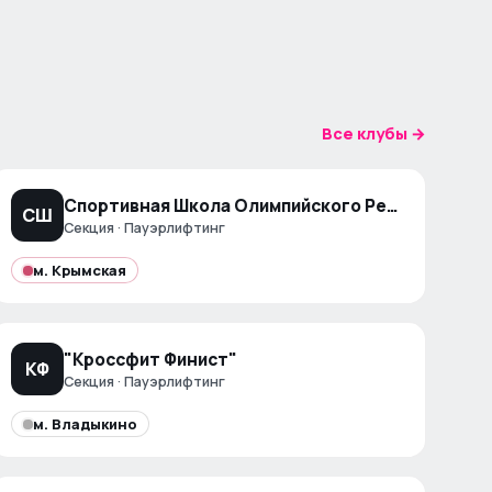
Все клубы →
Спортивная Школа Олимпийского Резерва № 49 "Тринта" Имени Ю. Я. Равинского
СШ
Секция · Пауэрлифтинг
м.
Крымская
"Кроссфит Финист"
КФ
Секция · Пауэрлифтинг
м.
Владыкино