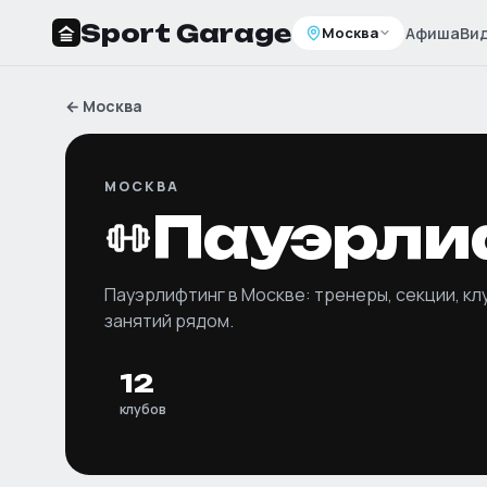
Sport Garage
Москва
Афиша
Ви
←
Москва
МОСКВА
Пауэрли
Пауэрлифтинг
в
Москве
: тренеры, секции, кл
занятий рядом.
12
клубов