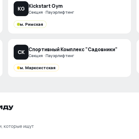
Kickstart Gym
KG
Секция · Пауэрлифтинг
м.
Римская
Спортивный Комплекс "Садовники"
СК
Секция · Пауэрлифтинг
м.
Марксистская
иду
и, которые ищут