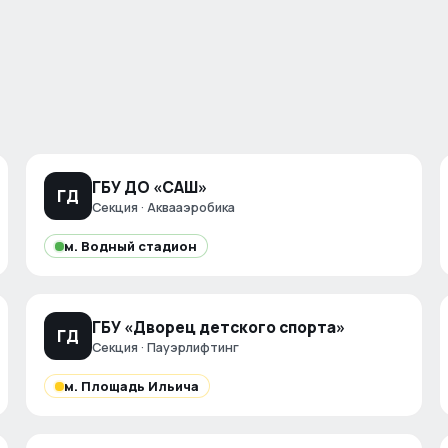
ГБУ ДО «САШ»
ГД
Секция · Аквааэробика
м.
Водный стадион
ГБУ «Дворец детского спорта»
ГД
Секция · Пауэрлифтинг
м.
Площадь Ильича