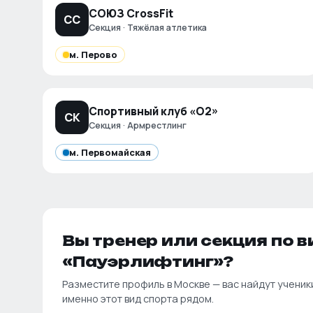
СОЮЗ CrossFit
СC
Секция · Тяжёлая атлетика
м.
Перово
Спортивный клуб «О2»
СК
Секция · Армрестлинг
м.
Первомайская
Вы тренер или секция по в
«
Пауэрлифтинг
»?
Разместите профиль в
Москве
— вас найдут ученик
именно этот вид спорта рядом.