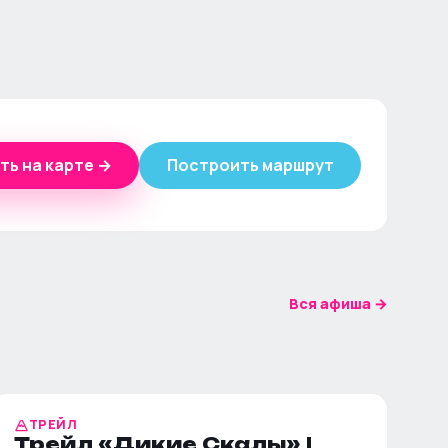
ть на карте →
Построить маршрут
Вся афиша →
ТРЕЙЛ
Трейл «Дикие Скалы» |