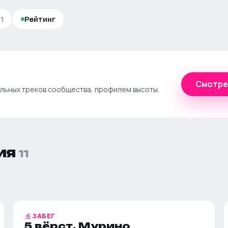
11
Рейтинг
Смотре
альных треков сообщества, профилем высоты,
ия
11
ЗАБЕГ
5 вёрст. Мурино