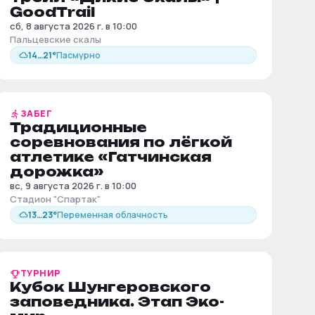
GoodTrail
сб, 8 августа 2026 г. в 10:00
Пальцевские скалы
14
…
21
°
Пасмурно
ЗАБЕГ
Традиционные
соревнования по лёгкой
атлетике «Гатчинская
дорожка»
вс, 9 августа 2026 г. в 10:00
Стадион "Спартак"
13
…
23
°
Переменная облачность
ТУРНИР
Кубок Шунгеровского
заповедника. Этап Эко-