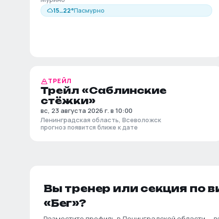
15
…
22
°
Пасмурно
ТРЕЙЛ
Трейл «Саблинские
стёжки»
вс, 23 августа 2026 г. в 10:00
Ленинградская область, Всеволожск
прогноз появится ближе к дате
Вы тренер или секция по в
«
Бег
»?
Разместите профиль в
Ленинградской области
— в