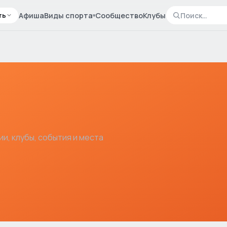
ть
Афиша
Виды спорта
Сообщество
Клубы
▾
ии, клубы, события и места