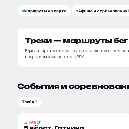
Маршруты на карте
Афиша и соревнования
Треки — маршруты
бег
Единая карта всех маршрутов с тепловым слоем ре
покрытием и экспортом в GPX.
События и соревнован
Трейл
3
ЗАБЕГ
5 вёрст. Гатчина