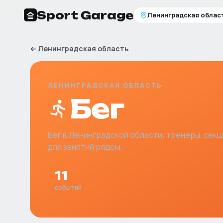
Sport Garage
Ленинградская облас
←
Ленинградская область
ЛЕНИНГРАДСКАЯ ОБЛАСТЬ
Бег
Бег
в
Ленинградской области
: тренеры, секц
для занятий рядом.
11
событий