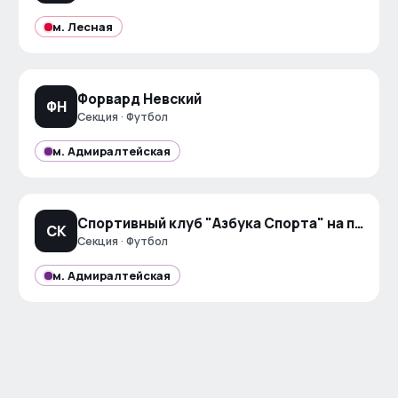
м.
Лесная
Форвард Невский
ФН
Секция · Футбол
м.
Адмиралтейская
Спортивный клуб "Азбука Спорта" на проспекте Кима
СК
Секция · Футбол
м.
Адмиралтейская