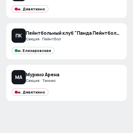
м.
Девяткино
Пейнтбольный клуб "Панда Пейнтбол" Яльгелево
ПК
Секция · Пейнтбол
м.
Елизаровская
Мурино Арена
МА
Секция · Теннис
м.
Девяткино